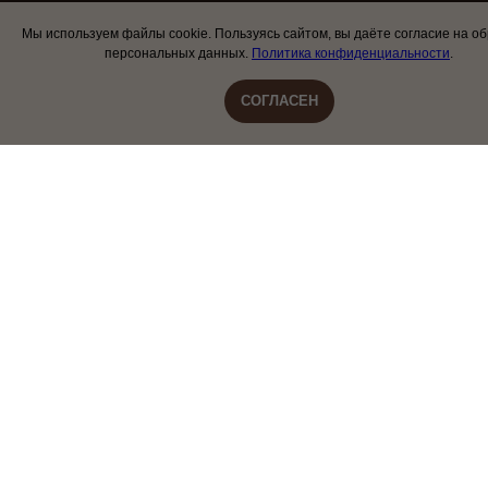
Мы используем файлы cookie. Пользуясь сайтом, вы даёте согласие на о
персональных данных.
Политика конфиденциальности
.
СОГЛАСЕН
Творим добро вместе
Разработка и продвижение сайтов
dev by
Web Jam