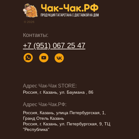
© 2026
Адрес:
Адрес:
Казань, улица Петербургская, 1, Гранд
Контакты:
Казань, ул. Ершова, 62, ТЦ «Арт Центр»
Отель Казань
Казань, ​ул. Павлюхина, 91, ТЦ
+7 (951) 067 25 47
Адрес:
Адрес:
Казань, улица Петербургская, 9, ТЦ
"КазанМолл"
г. Казань, улица Пушкина, 9 (Дом
Казань, улица Петербургская, 9, ТЦ
Республика
Телефон:
+7 (951) 067-25-47
Кыстыбый)
Республика (вход с улицы)
Телефон:
+7 (951) 067-25-47
Телефон:
Казань, ул. Петербургская 1 - ТЦ Кольцо,
+7 (951) 067-25-47
1 этаж
Телефон:
+7 (951) 067-25-47
Адрес Чак-Чак STORE:
Россия, г. Казань, ул. Баумана , 86
Адрес Чак-Чак.РФ:
Россия, Казань, улица Петербургская, 1,
Гранд Отель Казань
Россия, г. Казань, ул. Петербургская, 9, ТЦ
"Республика"