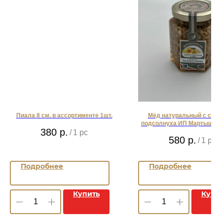
Пиала 8 см. в ассортименте 1шт.
Мёд натуральный с сем
подсолнуха ИП Мартышкин 
380
р.
/
1 pc
580
р.
/
1 pc
Подробнее
Подробнее
Купить
Купи