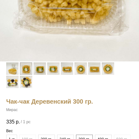
Чак-чак Деревенский 300 гр.
Мирас
335
р.
/
1 pc
Вес