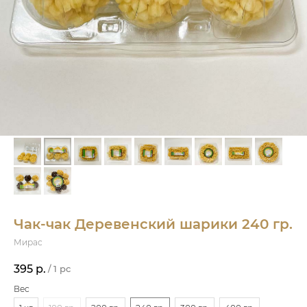
Чак-чак Деревенский шарики 240 гр.
Мирас
395
р.
/
1 pc
Вес