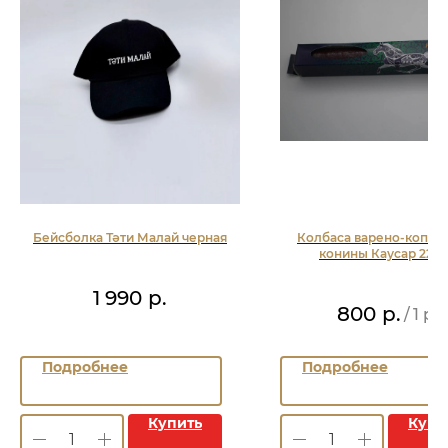
Бейсболка Тәти Малай черная
Колбаса варено-копчен
конины Каусар 220 г
1 990
р.
800
р.
/
1 pc
Подробнее
Подробнее
Купить
Купи