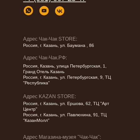
"КазанМолл"
г. Казань, улица Пушкина, 9 (Дом
Казань, улица Петербургская, 9, ТЦ
Республика
Телефон:
+7 (951) 067-25-47
Кыстыбый)
Республика (вход с улицы)
Телефон:
+7 (951) 067-25-47
Телефон:
Казань, ул. Петербургская 1 - ТЦ Кольцо,
+7 (951) 067-25-47
1 этаж
Телефон:
+7 (951) 067-25-47
Адрес Чак-Чак STORE:
Россия, г. Казань, ул. Баумана , 86
Адрес Чак-Чак.РФ:
Россия, Казань, улица Петербургская, 1,
Гранд Отель Казань
Россия, г. Казань, ул. Петербургская, 9, ТЦ
"Республика"
Адрес KAZAN STORE:
Россия, г. Казань, ул. Ершова, 62, ТЦ "Арт
Центр"
Россия, г. Казань, ул. Павлюхина, 91, ТЦ
"КазанМолл"
Адрес Магазина-музея "Чак-Чак":