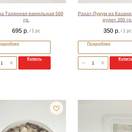
а Тахинная ванильная 500
Рахат-Лукум из Казан
гр.
рулет 300 гр
695
р.
350
р.
/
1 pc
/
1 pc
одробнее
Подробнее
Купить
Купит