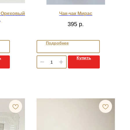
и Ореховый
Чак-чак Мирас
.
395
р.
Подробнее
ь
Купить