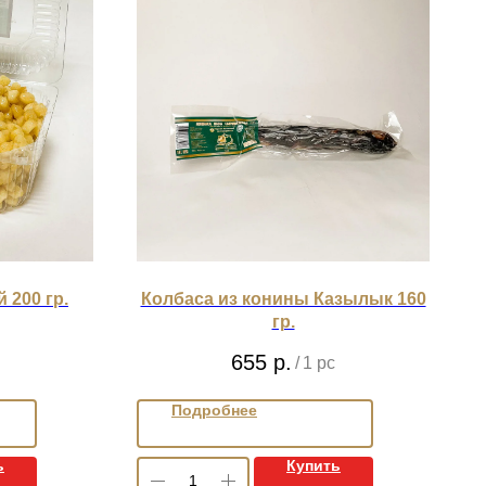
 200 гр.
Колбаса из конины Казылык 160
гр.
655
р.
/
1 pc
Подробнее
ь
Купить