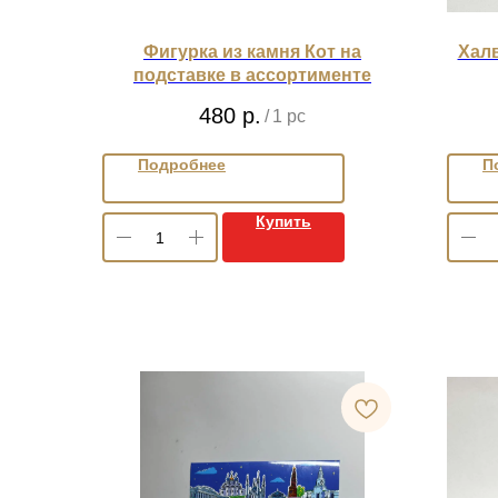
Фигурка из камня Кот на
Халв
подставке в ассортименте
480
р.
/
1 pc
Подробнее
П
Купить