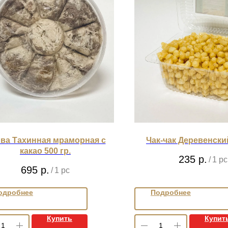
ва Тахинная мраморная с
Чак-чак Деревенский
какао 500 гр.
235
р.
/
1 pc
695
р.
/
1 pc
одробнее
Подробнее
Купить
Купит