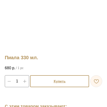
Пиала 330 мл.
680
р.
/
1 pc
Купить
С этим товаром заказывают: