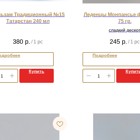
льзам Традиционный №15
Леденцы Монпансье 
Татарстан 240 мл
75 гр.
сладкий десер
380
р.
245
р.
/
1 pc
/
1 pc
одробнее
Подробнее
Купить
Купит