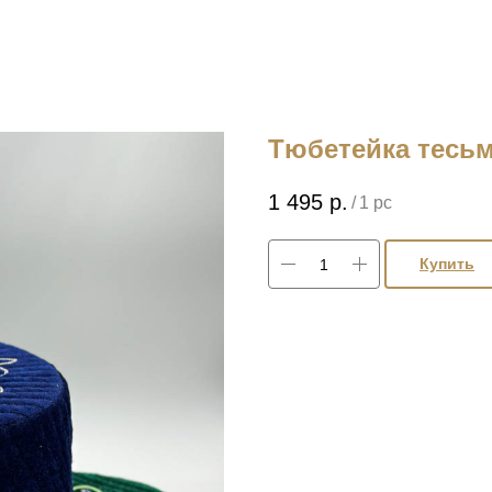
Тюбетейка тесьм
1 495
р.
/
1 pc
Купить