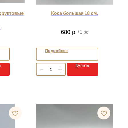
фруктовые
Коса большая 18 см.
т
680
р.
/
1 pc
Подробнее
ь
Купить