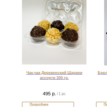
Чак-чак Деревенский Шарики
Брел
ассорти 300 гр.
495
р.
/
1 pc
Подробнее
П