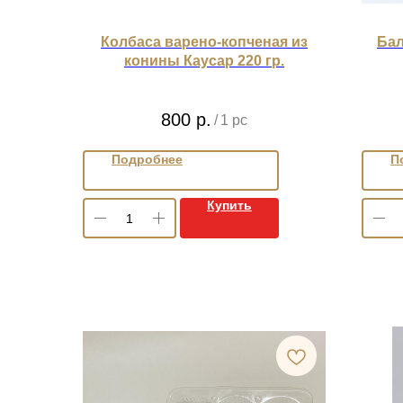
Колбаса варено-копченая из
Ба
конины Каусар 220 гр.
800
р.
/
1 pc
Подробнее
П
Купить