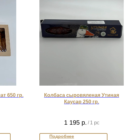
ат 650 гр.
Колбаса сыровяленая Утиная
Каусар 250 гр.
1 195
р.
/
1 pc
Подробнее