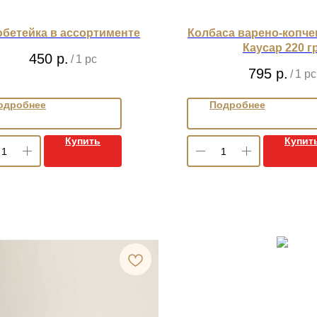
бетейка в ассортименте
Колбаса варено-копче
Каусар 220 гр
450
р.
/
1 pc
795
р.
/
1 pc
одробнее
Подробнее
Купить
Купит