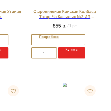
ная Утиная
Сыровяленая Конская Колбаса
.
Татар-Ча Казылык №2 ИП
Ахметов
855
р.
/
1 pc
Подробнее
ь
Купить