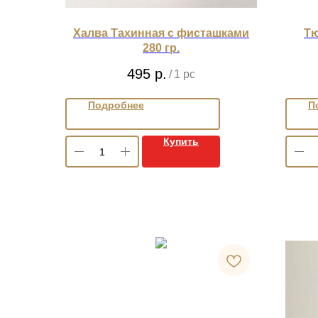
Халва Тахинная с фисташками
Тю
280 гр.
495
р.
/
1 pc
Подробнее
П
Купить