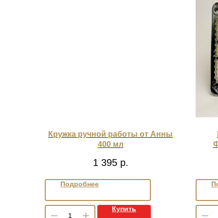
Кружка ручной работы от Анны
400 мл
Ф
1 395
р.
Подробнее
П
Купить