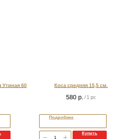
 Утиная 60
Коса средняя 15,5 см.
580
р.
/
1 pc
Подробнее
ь
Купить