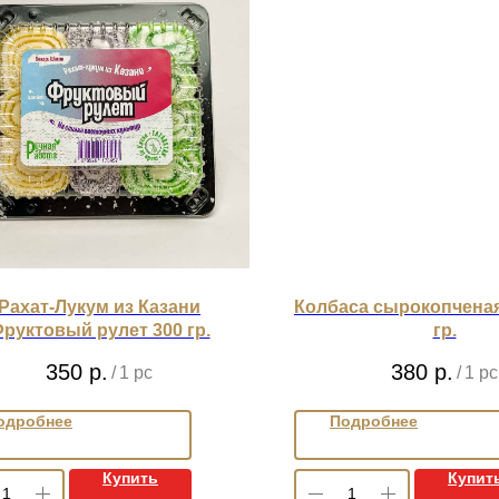
Рахат-Лукум из Казани
Колбаса сырокопченая
руктовый рулет 300 гр.
гр.
350
р.
380
р.
/
1 pc
/
1 pc
одробнее
Подробнее
Купить
Купит