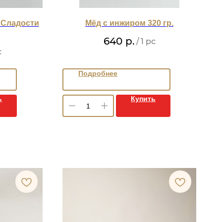
 Сладости
Мёд с инжиром 320 гр.
640
р.
/
1 pc
c
Подробнее
ь
Купить