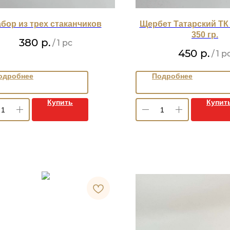
бор из трех стаканчиков
Щербет Татарский ТК
350 гр.
380
р.
/
1 pc
450
р.
/
1 p
одробнее
Подробнее
Купить
Купит