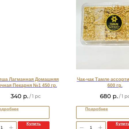
пша Лагманная Домашняя
Чак-чак Тамле ассорти
чная Пекарня №1 450 гр.
600 гр.
340
р.
680
р.
/
1 pc
/
1 p
одробнее
Подробнее
Купить
Купит