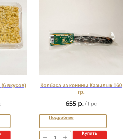
 (6 вкусов)
Колбаса из конины Казылык 160
гр.
655
р.
c
/
1 pc
Подробнее
ь
Купить