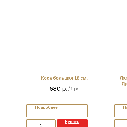
Коса большая 18 см.
Ла
Яи
680
р.
/
1 pc
Подробнее
П
Купить