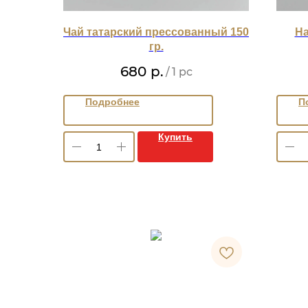
Чай татарский прессованный 150
На
гр.
680
р.
/
1 pc
Подробнее
П
Купить