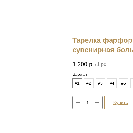
Тарелка фарфор
сувенирная бол
1 200
р.
/
1 pc
Вариант
#1
#2
#3
#4
#5
Купить