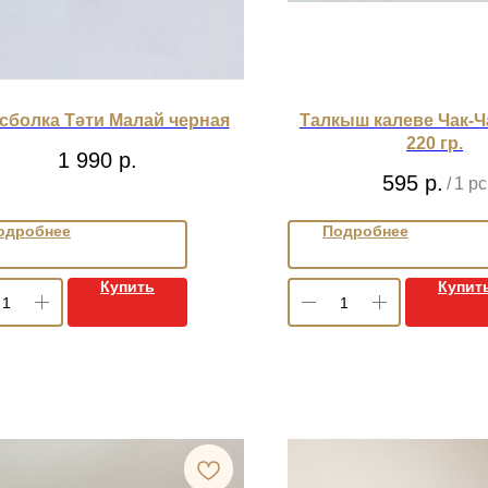
сболка Тәти Малай черная
Талкыш калеве Чак-
220 гр.
1 990
р.
595
р.
/
1 pc
одробнее
Подробнее
Купить
Купит