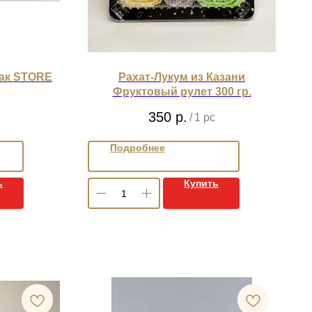
Чак STORE
Рахат-Лукум из Казани
Фруктовый рулет 300 гр.
350
р.
/
1 pc
Подробнее
ь
Купить