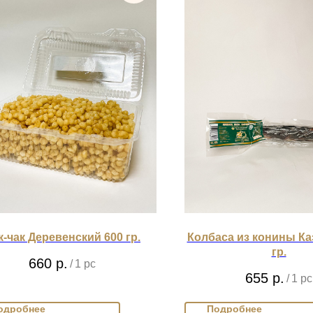
к-чак Деревенский 600 гр.
Колбаса из конины К
гр.
660
р.
/
1 pc
655
р.
/
1 pc
одробнее
Подробнее