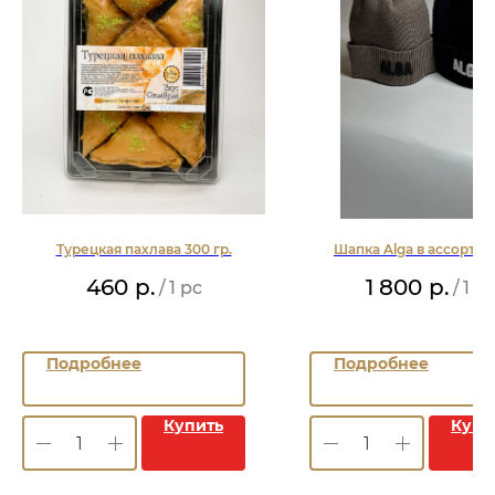
Турецкая пахлава 300 гр.
Шапка Alga в ассорти
460
р.
1 800
р.
/
1 pc
/
1 p
Подробнее
Подробнее
Купить
Купи