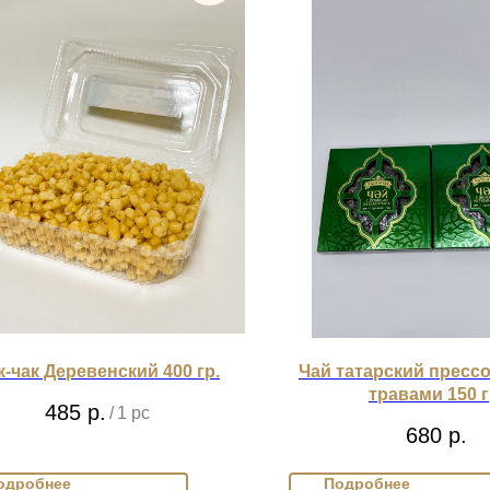
к-чак Деревенский 400 гр.
Чай татарский пресс
травами 150 г
485
р.
/
1 pc
680
р.
одробнее
Подробнее