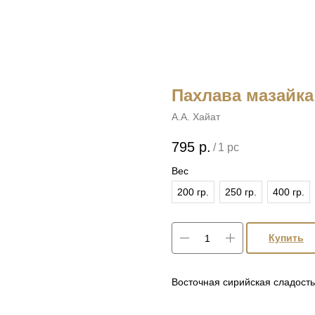
Пахлава мазайка 
А.А. Хайат
795
р.
/
1 pc
Вес
200 гр.
250 гр.
400 гр.
Купить
Восточная сирийская сладость