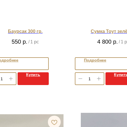
Баурсак 300 гр.
Сумка Тоут зел
550
р.
4 800
р.
/
1 pc
/
1 p
одробнее
Подробнее
Купить
Купит