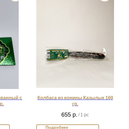
ованный с
Колбаса из конины Казылык 160
р.
гр.
655
р.
/
1 pc
Подробнее