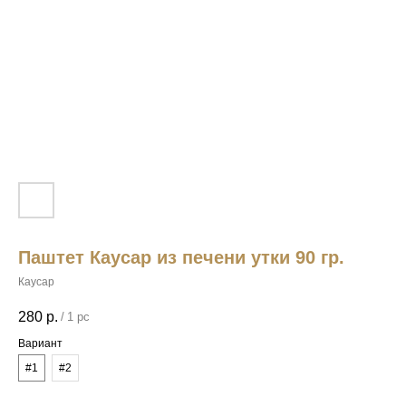
Паштет Каусар из печени утки 90 гр.
Каусар
280
р.
/
1 pc
Вариант
#1
#2