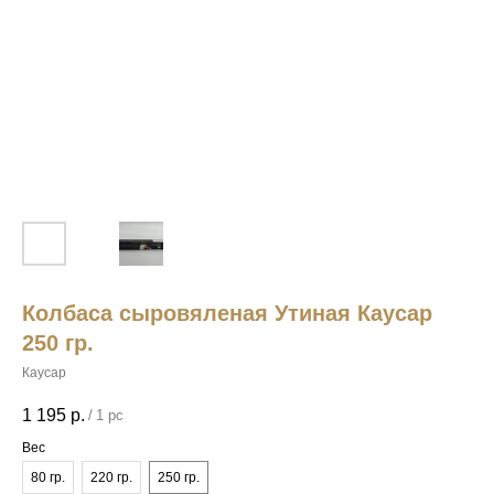
Колбаса сыровяленая Утиная Каусар
250 гр.
Каусар
1 195
р.
/
1 pc
Вес
80 гр.
220 гр.
250 гр.