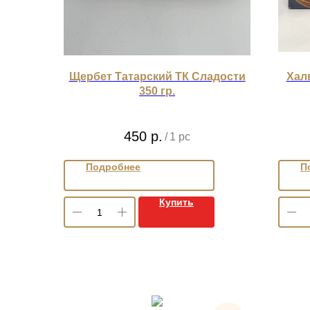
Щербет Татарский ТК Сладости
Хал
350 гр.
450
р.
/
1 pc
Подробнее
П
Купить