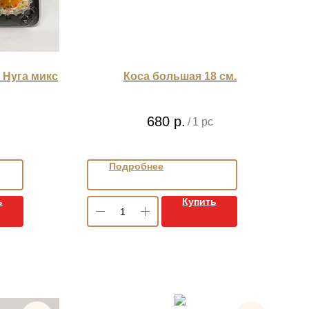
 Нуга микс
Коса большая 18 см.
680
р.
/
1 pc
Подробнее
ь
Купить