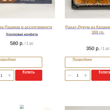
ва Пашмак в ассортименте
Рахат-Лукум из Казани
300 гр.
Хлопковая конфета
580
р.
/
1 pc
350
р.
/
1 pc
одробнее
Подробнее
Купить
Купит