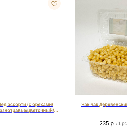
ед ассорти (с орехами/
Чак-чак Деревенский
азнотравье/цветочный/
гречишный)
235
р.
/
1 pc