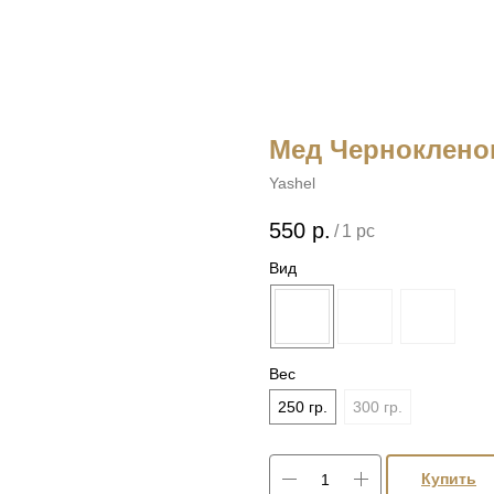
Мед Чернокленов
Yashel
550
р.
/
1 pc
Вид
Вес
250 гр.
300 гр.
Купить