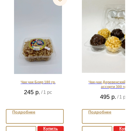
Чак чак Бояр 180 гр.
Чак-чак Деревенский Ш
ассорти 300 гр.
245
р.
/
1 pc
495
р.
/
1 pc
Подробнее
Подробнее
Купить
Купи