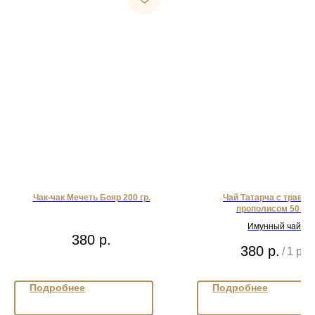
Чак-чак Мечеть Бояр 200 гр.
Чай Татарча с травам
прополисом 50 гр.
Имунный чай
380
р.
380
р.
/
1 pc
Подробнее
Подробнее