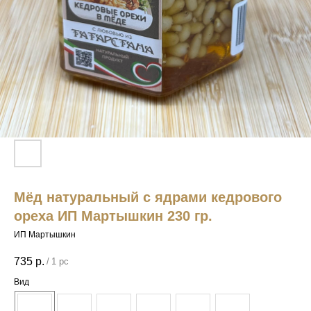
Мёд натуральный с ядрами кедрового
ореха ИП Мартышкин 230 гр.
ИП Мартышкин
735
р.
/
1 pc
Вид