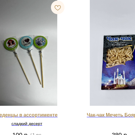
еденцы в ассортименте
Чак-чак Мечеть Бояр
сладкий десерт
100
р.
380
р.