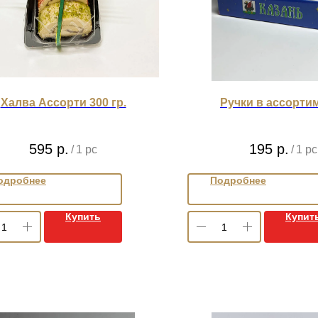
Халва Ассорти 300 гр.
Ручки в ассорти
595
р.
195
р.
/
1 pc
/
1 pc
одробнее
Подробнее
Купить
Купит