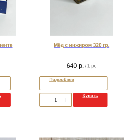
менте
Мёд с инжиром 320 гр.
640
р.
/
1 pc
Подробнее
ь
Купить