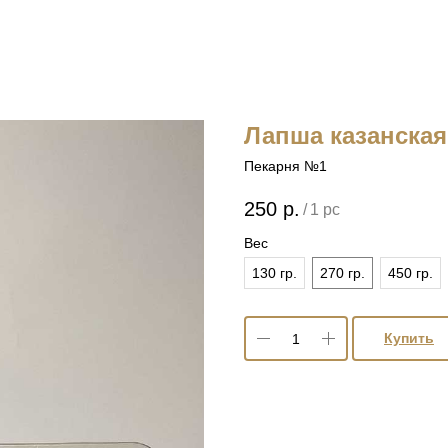
Лапша казанская 
Пекарня №1
250
р.
/
1 pc
Вес
130 гр.
270 гр.
450 гр.
Купить