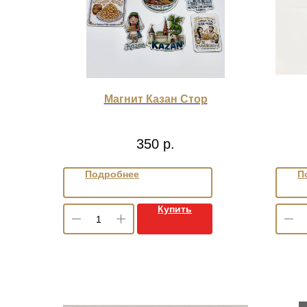
Магнит Казан Стор
350
р.
Подробнее
П
Купить