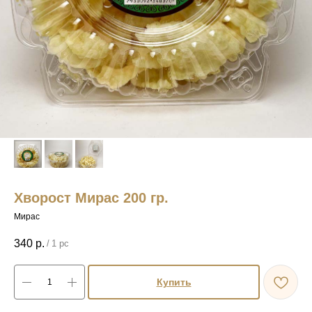
Хворост Мирас 200 гр.
Мирас
340
р.
/
1 pc
Купить