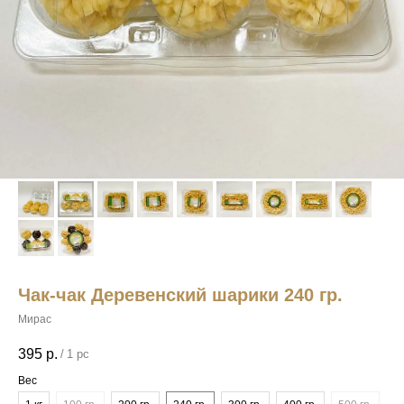
Чак-чак Деревенский шарики 240 гр.
Мирас
395
р.
/
1 pc
Вес