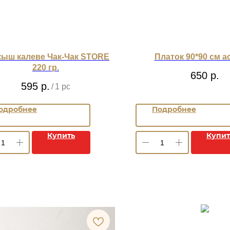
кыш калеве Чак-Чак STORE
Платок 90*90 см а
220 гр.
650
р.
595
р.
/
1 pc
одробнее
Подробнее
Купить
Купит