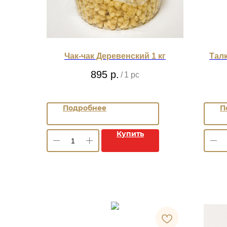
Чак-чак Деревенский 1 кг
Тал
895
р.
/
1 pc
Подробнее
П
Купить