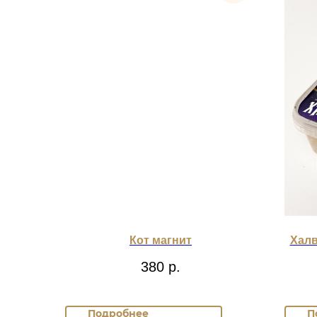
Кот магнит
Халв
380
р.
Подробнее
П