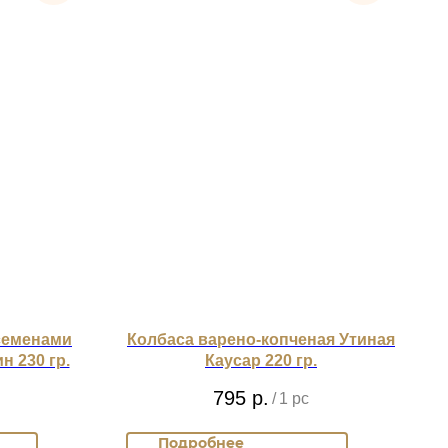
семенами
Колбаса варено-копченая Утиная
 230 гр.
Каусар 220 гр.
795
р.
/
1 pc
Подробнее