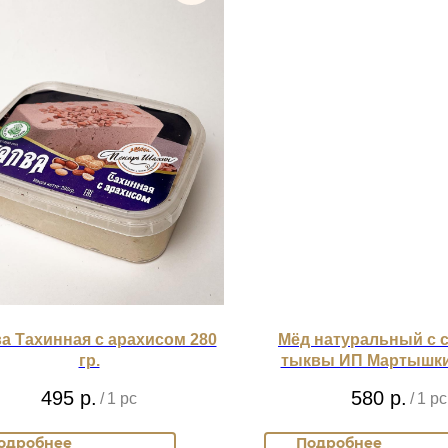
а Тахинная с арахисом 280
Мёд натуральный с 
гр.
тыквы ИП Мартышкин
495
р.
580
р.
/
1 pc
/
1 pc
одробнее
Подробнее