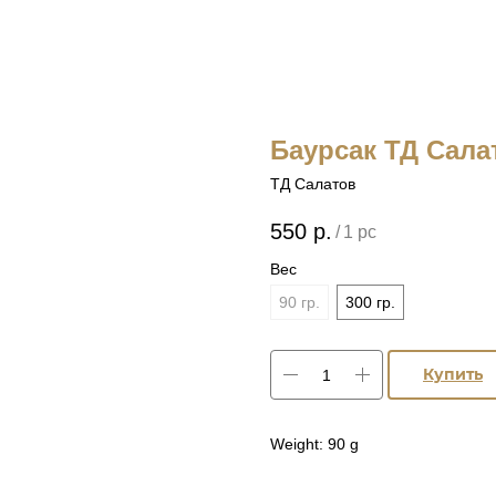
Баурсак ТД Салат
ТД Салатов
550
р.
/
1 pc
Вес
90 гр.
300 гр.
Купить
Weight: 90 g