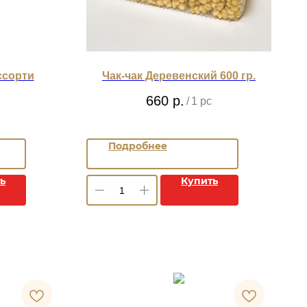
ссорти
Чак-чак Деревенский 600 гр.
660
р.
/
1 pc
Подробнее
ь
Купить