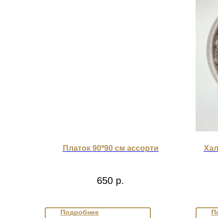
Платок 90*90 см ассорти
Хал
650
р.
Подробнее
П