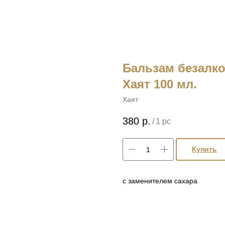
Бальзам безалк
Хаят 100 мл.
Хаят
380
р.
/
1 pc
Купить
с заменителем сахара