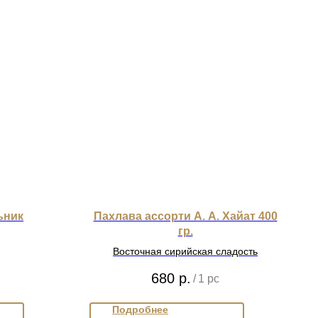
ьник
Пахлава ассорти А. А. Хайат 400
гр.
Восточная сирийская сладость
680
р.
/
1 pc
Подробнее