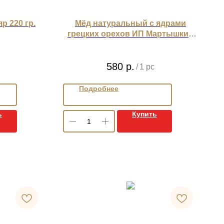
р 220 гр.
Мёд натуральный с ядрами
грецких орехов ИП Мартышкин
230 гр.
580
р.
/
1 pc
Подробнее
ь
Купить