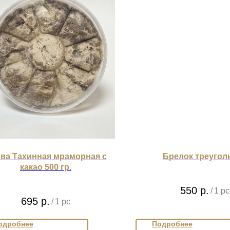
ва Тахинная мраморная с
Брелок треугол
какао 500 гр.
550
р.
/
1 pc
695
р.
/
1 pc
одробнее
Подробнее