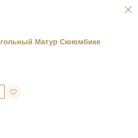
огольный Матур Сююмбике