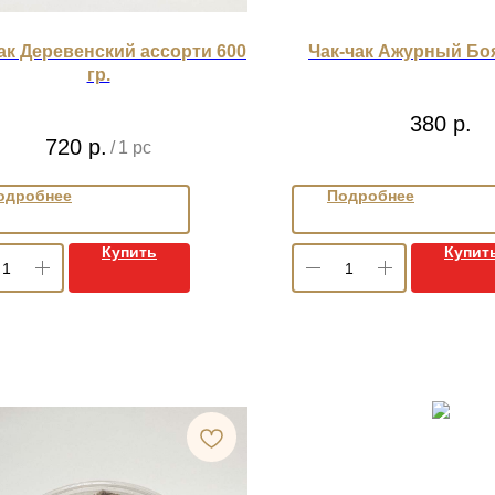
ак Деревенский ассорти 600
Чак-чак Ажурный Боя
гр.
380
р.
720
р.
/
1 pc
одробнее
Подробнее
Купить
Купит