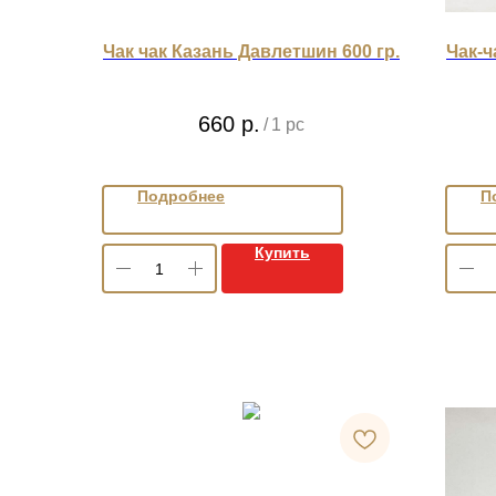
Чак чак Казань Давлетшин 600 гр.
Чак-ч
660
р.
/
1 pc
Подробнее
П
Купить