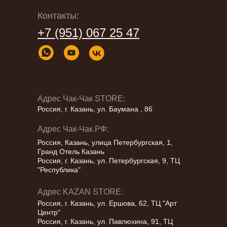
Адрес:
Адрес:
Казань, улица Петербургская, 1, Гранд
Контакты:
Казань, ул. Ершова, 62, ТЦ «Арт Центр»
Отель Казань
Казань, ​ул. Павлюхина, 91, ТЦ
+7 (951) 067 25 47
Адрес:
Адрес:
Казань, улица Петербургская, 9, ТЦ
"КазанМолл"
г. Казань, улица Пушкина, 9 (Дом
Казань, улица Петербургская, 9, ТЦ
Республика
Телефон:
+7 (951) 067-25-47
Кыстыбый)
Республика (вход с улицы)
Телефон:
+7 (951) 067-25-47
Телефон:
Казань, ул. Петербургская 1 - ТЦ Кольцо,
+7 (951) 067-25-47
1 этаж
Телефон:
+7 (951) 067-25-47
Адрес Чак-Чак STORE:
Россия, г. Казань, ул. Баумана , 86
Адрес Чак-Чак.РФ:
Россия, Казань, улица Петербургская, 1,
Гранд Отель Казань
Россия, г. Казань, ул. Петербургская, 9, ТЦ
"Республика"
Адрес KAZAN STORE:
Россия, г. Казань, ул. Ершова, 62, ТЦ "Арт
Центр"
Россия, г. Казань, ул. Павлюхина, 91, ТЦ